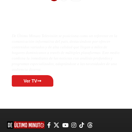
De Último Minuto TV
De Último Minuto Televisión se posiciona como un referente en la
comunicación informativa del país, destacándose por ofrecer
contenidos variados y de alta calidad que llegan a miles de
hogares dominicanos a través de múltiples plataformas. Este medio
combina la inmediatez de las noticias con análisis profundos y
programas especializados, adaptándose a las necesidades de una
audiencia diversa.
Ver TV