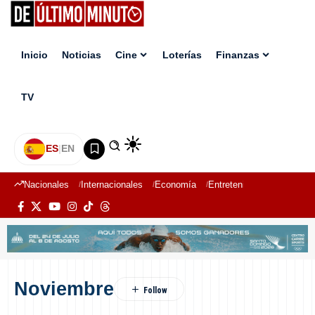
Inicio
Noticias
Cine
Loterías
Finanzas
TV
ES
|
EN
Nacionales
Internacionales
Economía
Entretenimiento
Deport
Noviembre