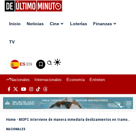
Inicio
Noticias
Cine
Loterías
Finanzas
TV
ES
|
EN
Nacionales
Internacionales
Economía
Entretenimiento
Deport
Home
-
MOPC interviene de manera inmediata deslizamientos en tramo Majagual de la carretera Juan Pablo II
NACIONALES