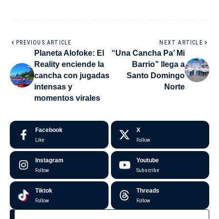
PREVIOUS ARTICLE
NEXT ARTICLE
Planeta Alofoke: El
“Una Cancha Pa’ Mi
Reality enciende la
Barrio” llega a
cancha con jugadas
Santo Domingo
intensas y
Norte
momentos virales
Facebook
X
Like
Follow
Instagram
Youtube
Follow
Subscribe
Tiktok
Threads
Follow
Follow