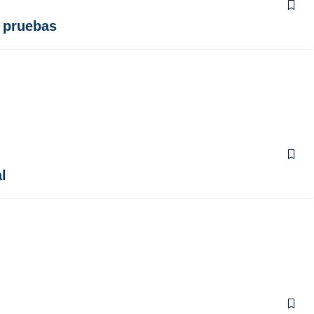
s pruebas
l