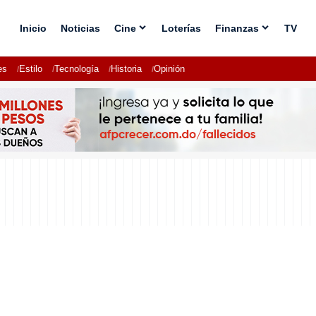
Inicio
Noticias
Cine
Loterías
Finanzas
TV
es
Estilo
Tecnología
Historia
Opinión