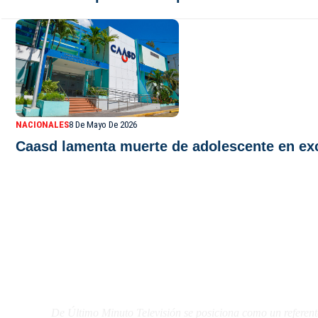
NACIONALES
8 De Mayo De 2026
Caasd lamenta muerte de adolescente en exc
De Último Minuto TV
De Último Minuto Televisión se posiciona como un referent