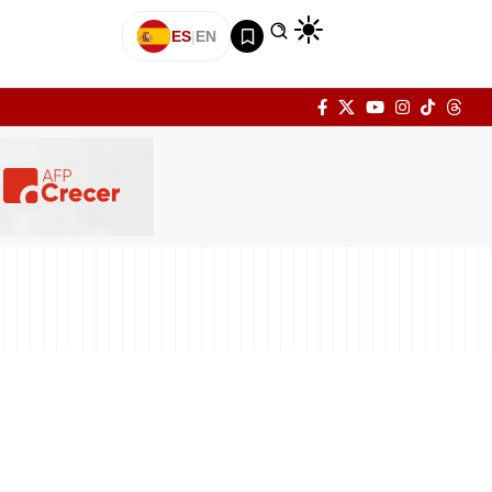
ES
|
EN