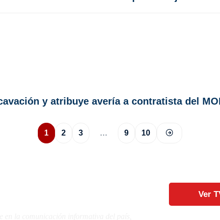
avación y atribuye avería a contratista del M
1
2
3
…
9
10
Ver T
e en la comunicación informativa del país,