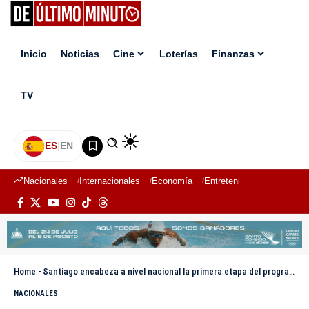
Inicio
Noticias
Cine
Loterías
Finanzas
TV
ES
|
EN
Nacionales
Internacionales
Economía
Entretenimiento
Deport
Home
-
Santiago encabeza a nivel nacional la primera etapa del programa PRACAF del PRM
NACIONALES