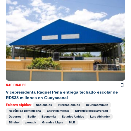
NACIONALES
Vicepresidenta Raquel Peña entrega techado escolar de
RD$38 millones en Guayacanal
Enlaces rápidos:
Nacionales
Internacionales
Deultimominuto
República Dominicana
Entretenimiento
ElPeriódicodelaVerdad
Deportes
Estilo
Economía
Estados Unidos
Luis Abinader
Béisbol
portada
Grandes Ligas
MLB