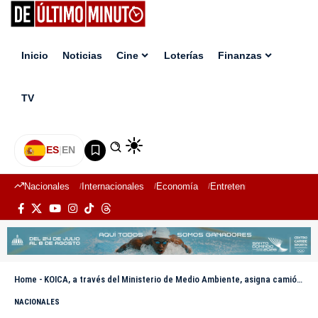
Inicio
Noticias
Cine
Loterías
Finanzas
TV
ES
|
EN
Nacionales
Internacionales
Economía
Entretenimiento
Deport
Home
-
KOICA, a través del Ministerio de Medio Ambiente, asigna camión al Viceministerio de Áreas Protegidas y Biodiversidad (Valle Nuevo)
NACIONALES