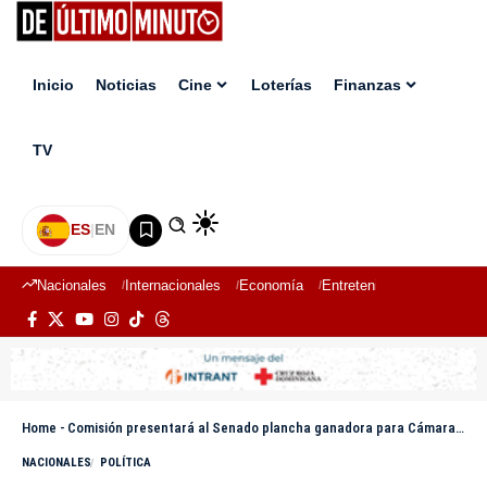
Inicio
Noticias
Cine
Loterías
Finanzas
TV
ES
|
EN
Nacionales
Internacionales
Economía
Entretenimiento
Deport
Home
-
Comisión presentará al Senado plancha ganadora para Cámara de Cuentas, pese a objeciones de la oposición
NACIONALES
POLÍTICA