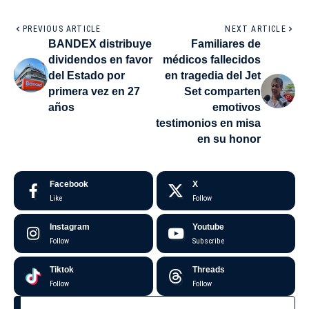
PREVIOUS ARTICLE
NEXT ARTICLE
BANDEX distribuye
Familiares de
dividendos en favor
médicos fallecidos
del Estado por
en tragedia del Jet
primera vez en 27
Set comparten
años
emotivos
testimonios en misa
en su honor
Facebook
X
Like
Follow
Instagram
Youtube
Follow
Subscribe
Tiktok
Threads
Follow
Follow