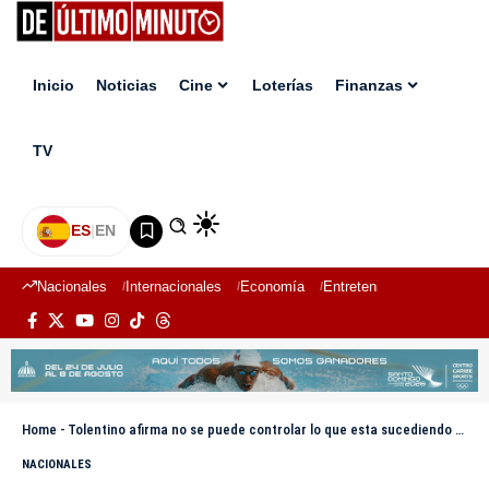
Inicio
Noticias
Cine
Loterías
Finanzas
TV
ES
|
EN
Nacionales
Internacionales
Economía
Entretenimiento
Deport
Home
-
Tolentino afirma no se puede controlar lo que esta sucediendo con los indocumentados
NACIONALES