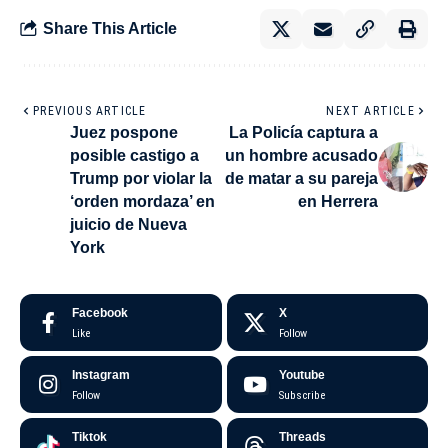
Share This Article
PREVIOUS ARTICLE
NEXT ARTICLE
Juez pospone
La Policía captura a
posible castigo a
un hombre acusado
Trump por violar la
de matar a su pareja
‘orden mordaza’ en
en Herrera
juicio de Nueva
York
Facebook
X
Like
Follow
Instagram
Youtube
Follow
Subscribe
Tiktok
Threads