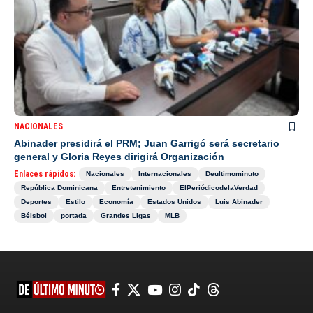
NACIONALES
Abinader presidirá el PRM; Juan Garrigó será secretario
general y Gloria Reyes dirigirá Organización
Enlaces rápidos:
Nacionales
Internacionales
Deultimominuto
República Dominicana
Entretenimiento
ElPeriódicodelaVerdad
Deportes
Estilo
Economía
Estados Unidos
Luis Abinader
Béisbol
portada
Grandes Ligas
MLB