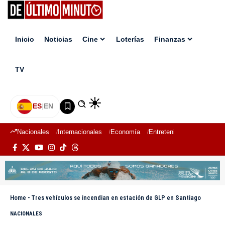
Inicio
Noticias
Cine
Loterías
Finanzas
TV
ES
|
EN
Nacionales
Internacionales
Economía
Entretenimiento
Deport
Home
-
Tres vehículos se incendian en estación de GLP en Santiago
NACIONALES