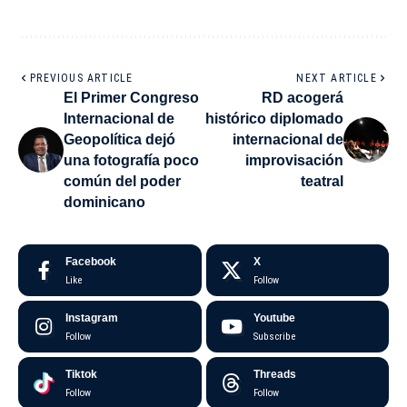
PREVIOUS ARTICLE
NEXT ARTICLE
El Primer Congreso
RD acogerá
Internacional de
histórico diplomado
Geopolítica dejó
internacional de
una fotografía poco
improvisación
común del poder
teatral
dominicano
Facebook
X
Like
Follow
Instagram
Youtube
Follow
Subscribe
Tiktok
Threads
Follow
Follow