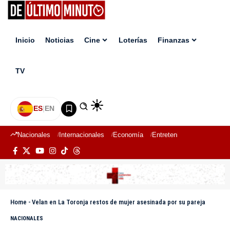
Inicio
Noticias
Cine
Loterías
Finanzas
TV
ES
|
EN
Nacionales
Internacionales
Economía
Entretenimiento
Deport
Home
-
Velan en La Toronja restos de mujer asesinada por su pareja
NACIONALES