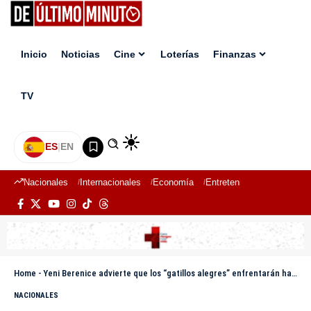
Inicio
Noticias
Cine
Loterías
Finanzas
TV
ES
|
EN
Nacionales
Internacionales
Economía
Entretenimiento
Deport
Home
-
Yeni Berenice advierte que los “gatillos alegres” enfrentarán hasta 20 años de prisión con el nuevo Código Penal
NACIONALES