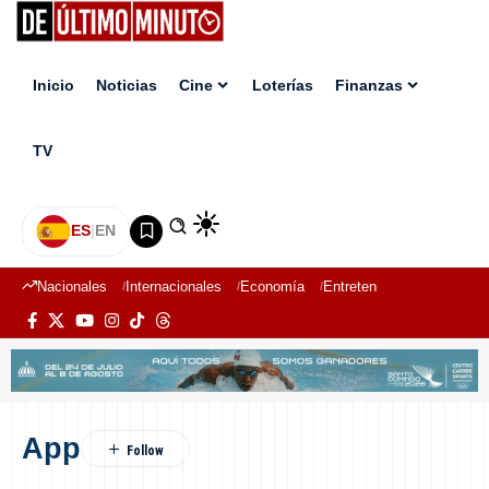
Inicio
Noticias
Cine
Loterías
Finanzas
TV
ES
|
EN
Nacionales
Internacionales
Economía
Entretenimiento
Deport
App