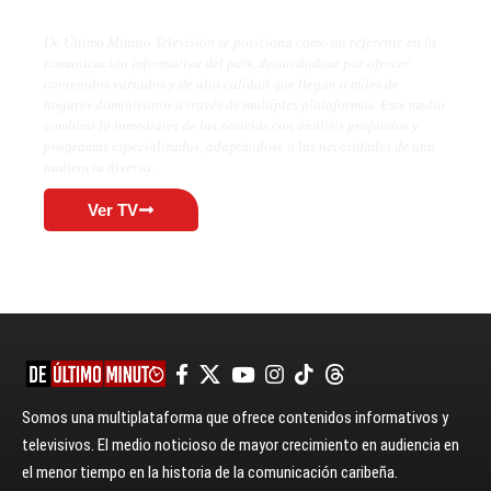
De Último Minuto Televisión se posiciona como un referente en la
comunicación informativa del país, destacándose por ofrecer
contenidos variados y de alta calidad que llegan a miles de
hogares dominicanos a través de múltiples plataformas. Este medio
combina la inmediatez de las noticias con análisis profundos y
programas especializados, adaptándose a las necesidades de una
audiencia diversa.
Ver TV
Somos una multiplataforma que ofrece contenidos informativos y
televisivos. El medio noticioso de mayor crecimiento en audiencia en
el menor tiempo en la historia de la comunicación caribeña.