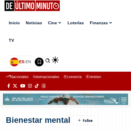
Inicio
Noticias
Cine
Loterías
Finanzas
TV
ES
|
EN
Nacionales
Internacionales
Economía
Entretenimiento
Deport
Bienestar mental