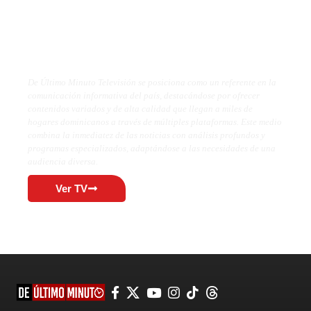
De Último Minuto TV
De Último Minuto Televisión se posiciona como un referente en la
comunicación informativa del país, destacándose por ofrecer
contenidos variados y de alta calidad que llegan a miles de
hogares dominicanos a través de múltiples plataformas. Este medio
combina la inmediatez de las noticias con análisis profundos y
programas especializados, adaptándose a las necesidades de una
audiencia diversa.
Ver TV