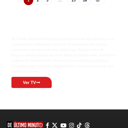
1
2
3
…
15
16
De Último Minuto TV
De Último Minuto Televisión se posiciona como un referente en la
comunicación informativa del país, destacándose por ofrecer
contenidos variados y de alta calidad que llegan a miles de
hogares dominicanos a través de múltiples plataformas. Este medio
combina la inmediatez de las noticias con análisis profundos y
programas especializados, adaptándose a las necesidades de una
audiencia diversa.
Ver TV