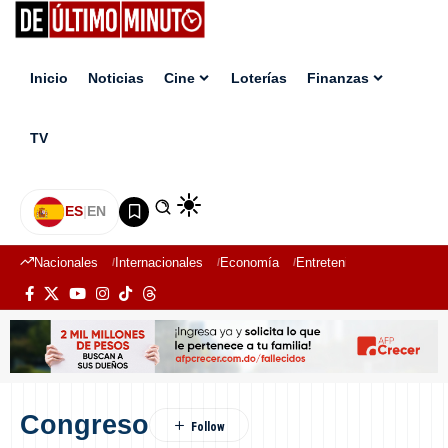
Inicio
Noticias
Cine
Loterías
Finanzas
TV
ES
|
EN
Nacionales
Internacionales
Economía
Entretenimiento
Deport
Congreso