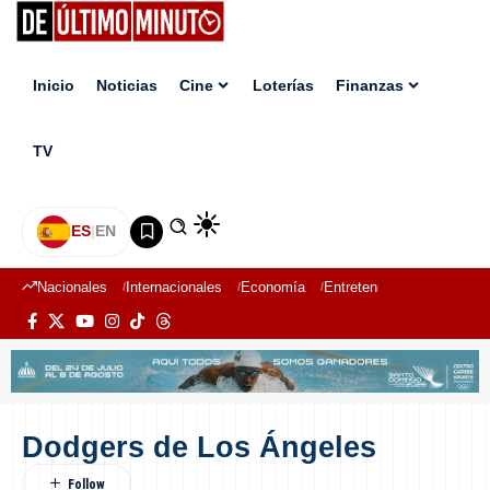
Inicio
Noticias
Cine
Loterías
Finanzas
TV
ES
|
EN
Nacionales
Internacionales
Economía
Entretenimiento
Deport
Dodgers de Los Ángeles