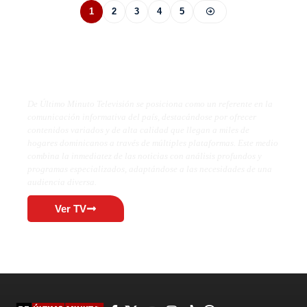
1
2
3
4
5
De Último Minuto TV
De Último Minuto Televisión se posiciona como un referente en la
comunicación informativa del país, destacándose por ofrecer
contenidos variados y de alta calidad que llegan a miles de
hogares dominicanos a través de múltiples plataformas. Este medio
combina la inmediatez de las noticias con análisis profundos y
programas especializados, adaptándose a las necesidades de una
audiencia diversa.
Ver TV