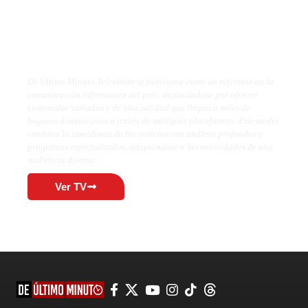
De Último Minuto TV
De Último Minuto Televisión se posiciona como un referente en la
comunicación informativa del país, destacándose por ofrecer
contenidos variados y de alta calidad que llegan a miles de
hogares dominicanos a través de múltiples plataformas. Este medio
combina la inmediatez de las noticias con análisis profundos y
programas especializados, adaptándose a las necesidades de una
audiencia diversa.
Ver TV