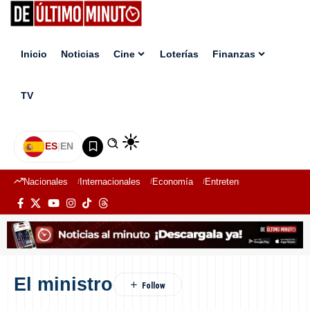
Inicio
Noticias
Cine
Loterías
Finanzas
TV
ES
|
EN
Nacionales
Internacionales
Economía
Entretenimiento
Deport
El ministro