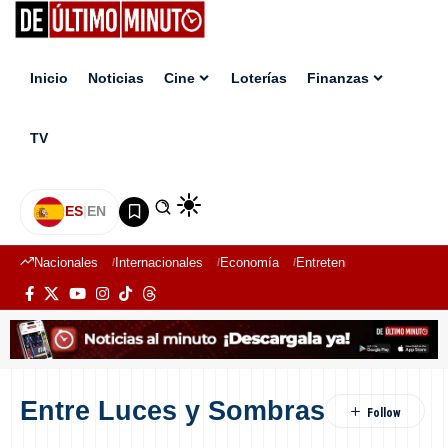
Inicio
Noticias
Cine
Loterías
Finanzas
TV
ES
|
EN
Nacionales
Internacionales
Economía
Entretenimiento
Deport
Entre Luces y Sombras