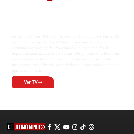
De Último Minuto TV
De Último Minuto Televisión se posiciona como un referente en la
comunicación informativa del país, destacándose por ofrecer
contenidos variados y de alta calidad que llegan a miles de
hogares dominicanos a través de múltiples plataformas. Este medio
combina la inmediatez de las noticias con análisis profundos y
programas especializados, adaptándose a las necesidades de una
audiencia diversa.
Ver TV