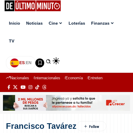
Inicio
Noticias
Cine
Loterías
Finanzas
TV
ES
|
EN
Nacionales
Internacionales
Economía
Entretenimiento
Deport
Francisco Tavárez