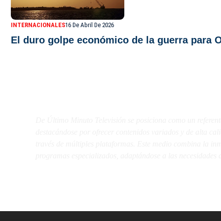
INTERNACIONALES
16 De Abril De 2026
El duro golpe económico de la guerra para 
De Último Minuto TV
De Último Minuto Televisión se posiciona como un referent
destacándose por ofrecer contenidos variados y de alta ca
través de múltiples plataformas. Este medio combina la inme
programas especializados, adaptándose a las necesidades d