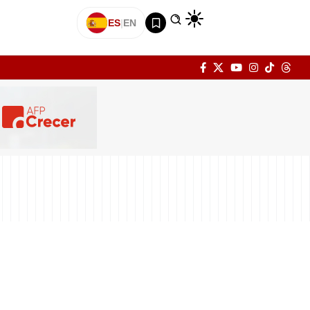
ES
|
EN