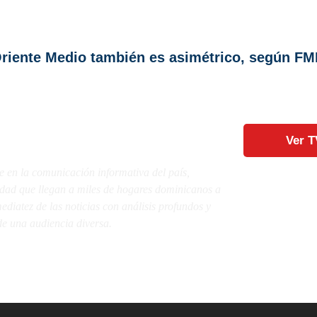
Oriente Medio también es asimétrico, según FM
Ver T
e en la comunicación informativa del país,
lidad que llegan a miles de hogares dominicanos a
diatez de las noticias con análisis profundos y
e una audiencia diversa.