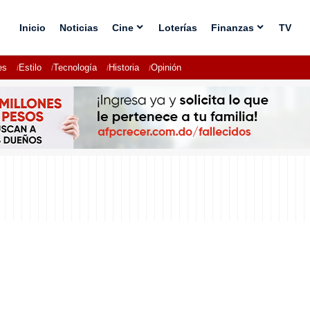
Inicio
Noticias
Cine
Loterías
Finanzas
TV
es
Estilo
Tecnología
Historia
Opinión