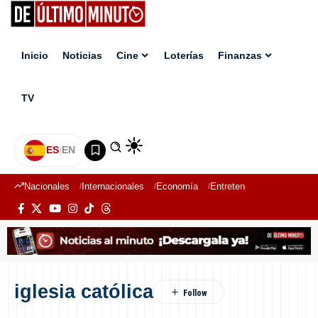
Inicio
Noticias
Cine
Loterías
Finanzas
TV
ES
|
EN
Nacionales
Internacionales
Economía
Entretenimiento
Deport
iglesia católica