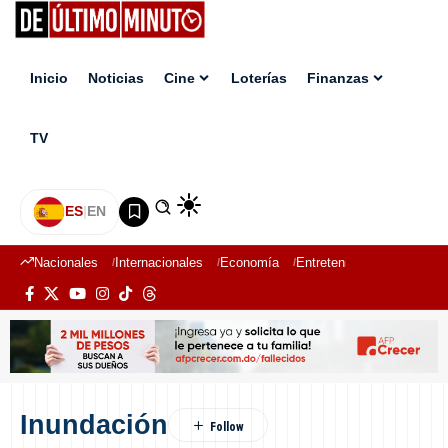
Inicio
Noticias
Cine
Loterías
Finanzas
TV
ES
|
EN
Nacionales
Internacionales
Economía
Entretenimiento
Deport
Inundación