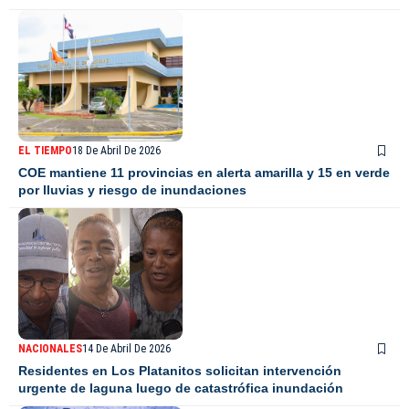
EL TIEMPO
18 De Abril De 2026
COE mantiene 11 provincias en alerta amarilla y 15 en verde
por lluvias y riesgo de inundaciones
NACIONALES
14 De Abril De 2026
Residentes en Los Platanitos solicitan intervención
urgente de laguna luego de catastrófica inundación