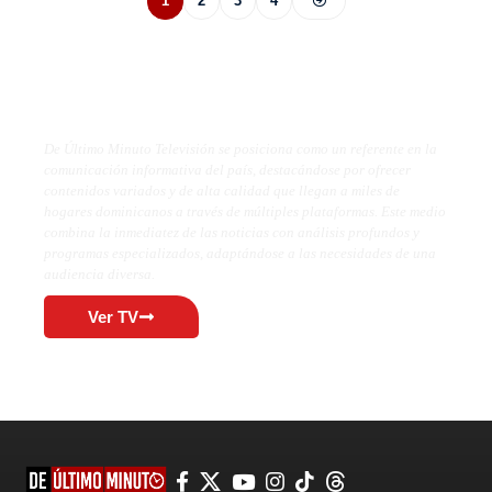
1
2
3
4
De Último Minuto TV
De Último Minuto Televisión se posiciona como un referente en la
comunicación informativa del país, destacándose por ofrecer
contenidos variados y de alta calidad que llegan a miles de
hogares dominicanos a través de múltiples plataformas. Este medio
combina la inmediatez de las noticias con análisis profundos y
programas especializados, adaptándose a las necesidades de una
audiencia diversa.
Ver TV