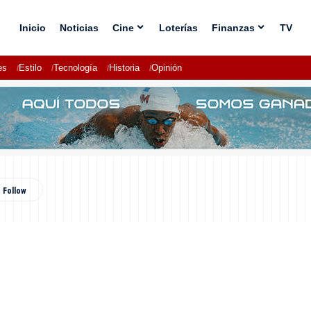
Inicio
Noticias
Cine
Loterías
Finanzas
TV
es
Estilo
Tecnología
Historia
Opinión