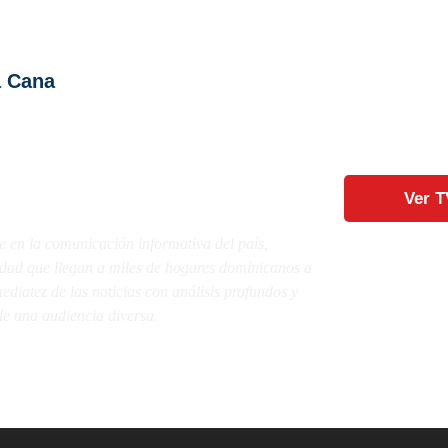
a Cana
Ver T
e en la comunicación informativa del país,
lidad que llegan a miles de hogares dominicanos a
diatez de las noticias con análisis profundos y
e una audiencia diversa.