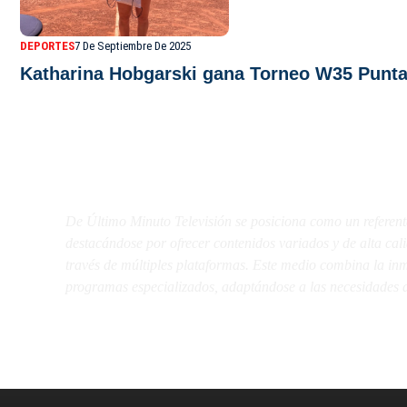
DEPORTES
7 De Septiembre De 2025
Katharina Hobgarski gana Torneo W35 Punt
De Último Minuto TV
De Último Minuto Televisión se posiciona como un referent
destacándose por ofrecer contenidos variados y de alta ca
través de múltiples plataformas. Este medio combina la inme
programas especializados, adaptándose a las necesidades d