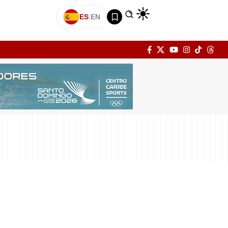
ES
|
EN