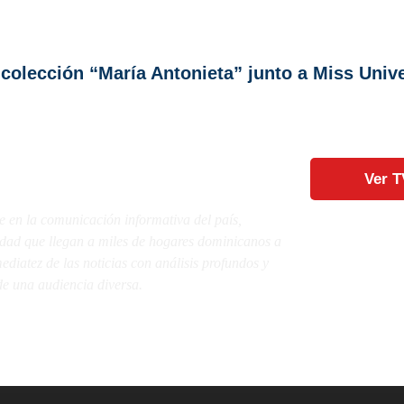
olección “María Antonieta” junto a Miss Univ
Ver T
e en la comunicación informativa del país,
lidad que llegan a miles de hogares dominicanos a
diatez de las noticias con análisis profundos y
e una audiencia diversa.