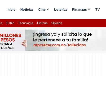
Inicio
Noticias
Cine
Loterías
Finanzas
TV
es
Estilo
Tecnología
Historia
Opinión