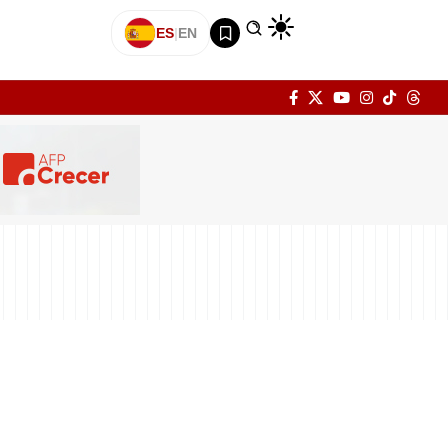
ES
|
EN