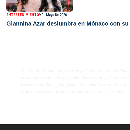
ENTRETENIMIENTO
9 De Mayo De 2026
Giannina Azar deslumbra en Mónaco con su c
De Último Minuto TV
De Último Minuto Televisión se posiciona como un referent
destacándose por ofrecer contenidos variados y de alta ca
través de múltiples plataformas. Este medio combina la inme
programas especializados, adaptándose a las necesidades d