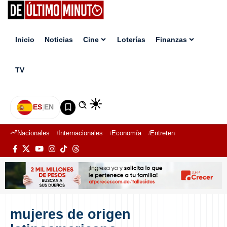
Inicio
Noticias
Cine
Loterías
Finanzas
TV
ES
|
EN
Nacionales
Internacionales
Economía
Entretenimiento
Deport
mujeres de origen