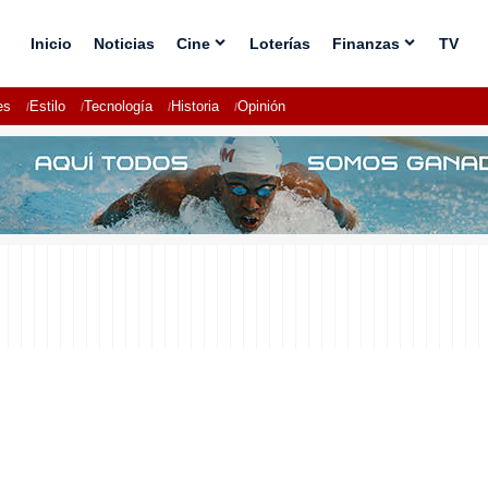
Inicio
Noticias
Cine
Loterías
Finanzas
TV
es
Estilo
Tecnología
Historia
Opinión