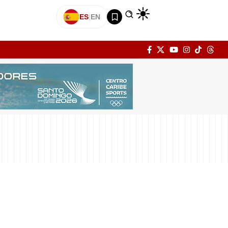
ES
|
EN