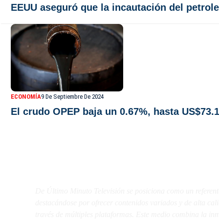
EEUU aseguró que la incautación del petrole
ECONOMÍA
9 De Septiembre De 2024
El crudo OPEP baja un 0.67%, hasta US$73.19
De Último Minuto TV
De Último Minuto Televisión se posiciona como un referent
destacándose por ofrecer contenidos variados y de alta ca
través de múltiples plataformas. Este medio combina la inme