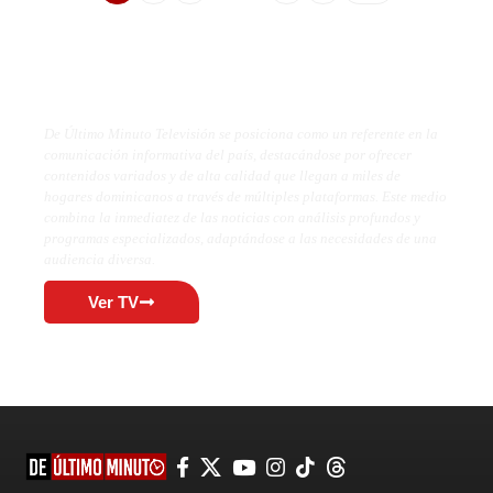
De Último Minuto TV
De Último Minuto Televisión se posiciona como un referente en la
comunicación informativa del país, destacándose por ofrecer
contenidos variados y de alta calidad que llegan a miles de
hogares dominicanos a través de múltiples plataformas. Este medio
combina la inmediatez de las noticias con análisis profundos y
programas especializados, adaptándose a las necesidades de una
audiencia diversa.
Ver TV