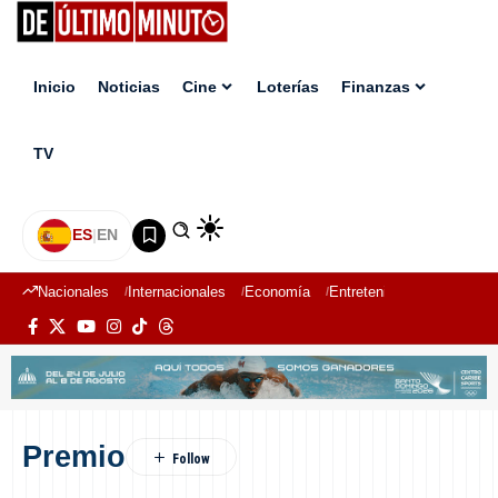
Inicio
Noticias
Cine
Loterías
Finanzas
TV
ES
|
EN
Nacionales
Internacionales
Economía
Entretenimiento
Deport
Premio