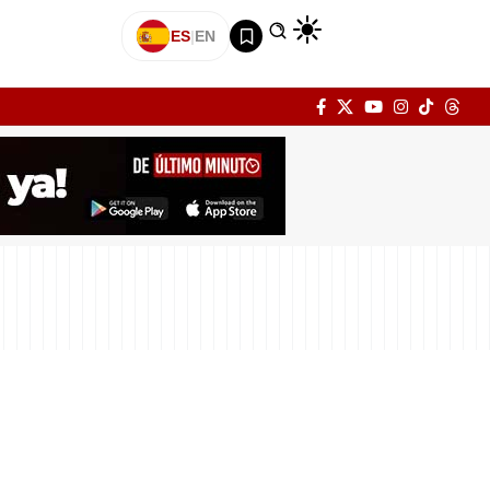
ES
|
EN