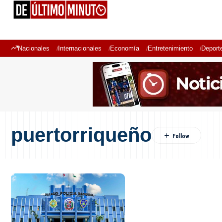
Nacionales
Internacionales
Economía
Entretenimiento
Deport
puertorriqueño