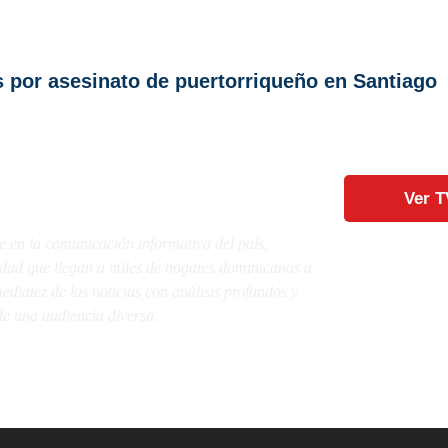
s por asesinato de puertorriqueño en Santiago
Ver T
e en la comunicación informativa del país,
lidad que llegan a miles de hogares dominicanos a
diatez de las noticias con análisis profundos y
e una audiencia diversa.