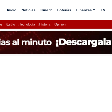
Inicio
Noticias
Cine
Loterías
Finanzas
TV
es
Estilo
Tecnología
Historia
Opinión