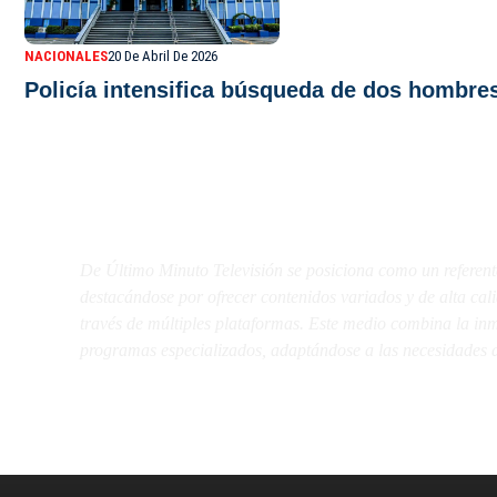
NACIONALES
20 De Abril De 2026
Policía intensifica búsqueda de dos hombre
De Último Minuto TV
De Último Minuto Televisión se posiciona como un referent
destacándose por ofrecer contenidos variados y de alta ca
través de múltiples plataformas. Este medio combina la inme
programas especializados, adaptándose a las necesidades d