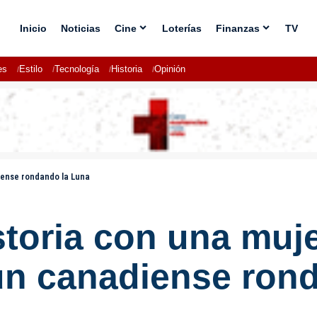
Inicio
Noticias
Cine
Loterías
Finanzas
TV
es
Estilo
Tecnología
Historia
Opinión
diense rondando la Luna
storia con una muje
un canadiense ron