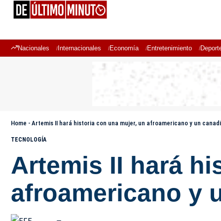
Nacionales
Internacionales
Economía
Entretenimiento
Deport
Home
-
Artemis II hará historia con una mujer, un afroamericano y un cana
TECNOLOGÍA
Artemis II hará hi
afroamericano y 