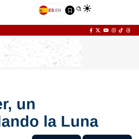
ES
|
EN
r, un
dando la Luna