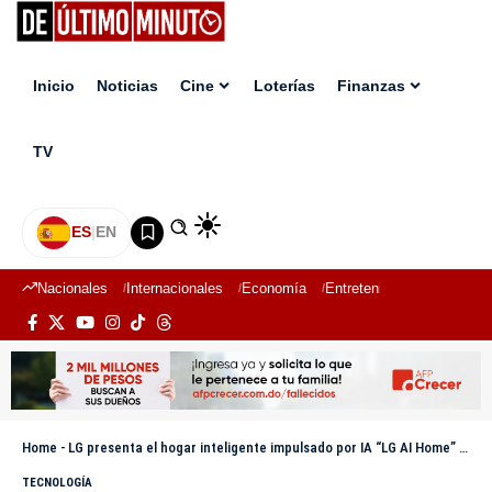
Inicio
Noticias
Cine
Loterías
Finanzas
TV
ES
|
EN
Nacionales
Internacionales
Economía
Entretenimiento
Deport
Home
-
LG presenta el hogar inteligente impulsado por IA “LG AI Home” en IFA 2025
TECNOLOGÍA