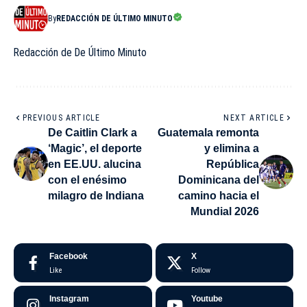
By
REDACCIÓN DE ÚLTIMO MINUTO
Redacción de De Último Minuto
PREVIOUS ARTICLE
NEXT ARTICLE
De Caitlin Clark a
Guatemala remonta
‘Magic’, el deporte
y elimina a
en EE.UU. alucina
República
con el enésimo
Dominicana del
milagro de Indiana
camino hacia el
Mundial 2026
Facebook
X
Like
Follow
Instagram
Youtube