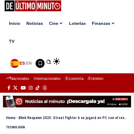
Inicio
Noticias
Cine
Loterías
Finanzas
TV
ES
|
EN
Nacionales
Internacionales
Economía
Entretenimiento
Deport
Home
-
Blink Respawn 2025: Street Fighter 6 se jugará en PC con el respaldo de Spartech
TECNOLOGÍA