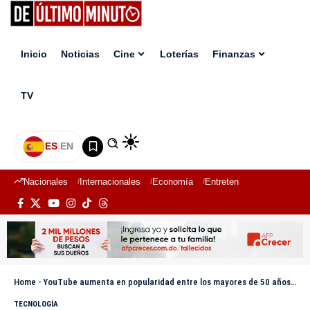
Inicio
Noticias
Cine
Loterías
Finanzas
TV
ES
|
EN
Nacionales
Internacionales
Economía
Entretenimiento
Deport
Home
-
YouTube aumenta en popularidad entre los mayores de 50 años y acapara tiempo en televisión
TECNOLOGÍA