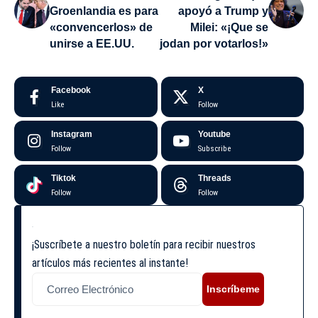
Groenlandia es para
apoyó a Trump y
«convencerlos» de
Milei: «¡Que se
unirse a EE.UU.
jodan por votarlos!»
Facebook
X
Like
Follow
Instagram
Youtube
Follow
Subscribe
Tiktok
Threads
Follow
Follow
¡Suscríbete a nuestro boletín para recibir nuestros
artículos más recientes al instante!
Inscríbeme