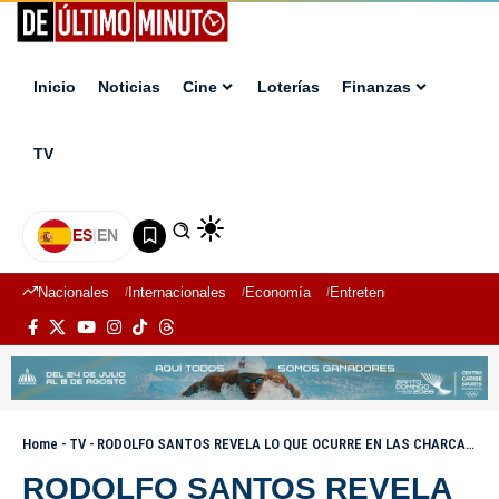
Inicio
Noticias
Cine
Loterías
Finanzas
TV
ES
|
EN
Nacionales
Internacionales
Economía
Entretenimiento
Deport
Home
-
TV
-
RODOLFO SANTOS REVELA LO QUE OCURRE EN LAS CHARCAS DE AZUA I EL MATUTINO DEL PAIS
RODOLFO SANTOS REVELA