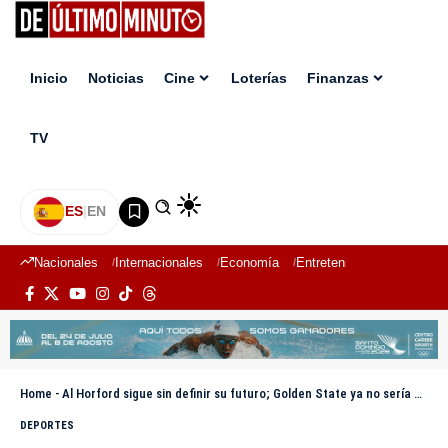
Inicio
Noticias
Cine
Loterías
Finanzas
TV
ES
|
EN
Nacionales
Internacionales
Economía
Entretenimiento
Deport
Home
-
Al Horford sigue sin definir su futuro; Golden State ya no sería una opción clara
DEPORTES