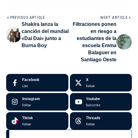
PREVIOUS ARTICLE
NEXT ARTICLE
Shakira lanza la
Filtraciones ponen
canción del mundial
en riesgo a
«Dai Dai» junto a
estudiantes de la
Burna Boy
escuela Emma
Balaguer en
Santiago Oeste
Facebook
X
Like
Follow
Instagram
Youtube
Follow
Subscribe
Tiktok
Threads
Follow
Follow