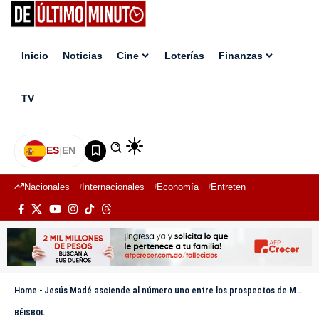
Inicio
Noticias
Cine
Loterías
Finanzas
TV
ES
|
EN
Nacionales
Internacionales
Economía
Entretenimiento
Deport
Home
-
Jesús Madé asciende al número uno entre los prospectos de MLB
BÉISBOL