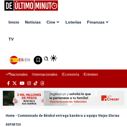
Inicio
Noticias
Cine
Loterías
Finanzas
TV
ES
|
EN
Nacionales
Internacionales
Economía
Entretenimiento
Deport
Home
-
Comisionado de Béisbol entrega bandera a equipo Viejas Glorias
DEPORTES