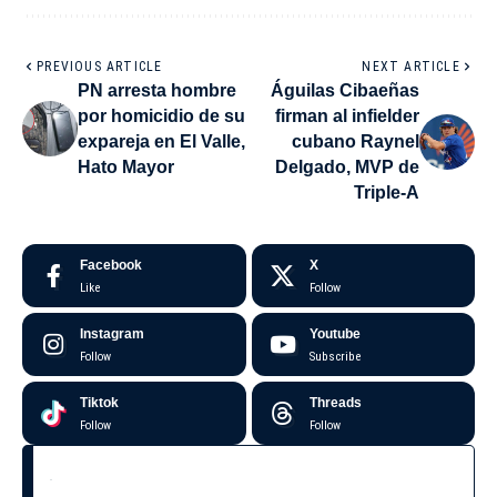
PREVIOUS ARTICLE
NEXT ARTICLE
PN arresta hombre
Águilas Cibaeñas
por homicidio de su
firman al infielder
expareja en El Valle,
cubano Raynel
Hato Mayor
Delgado, MVP de
Triple-A
Facebook
X
Like
Follow
Instagram
Youtube
Follow
Subscribe
Tiktok
Threads
Follow
Follow