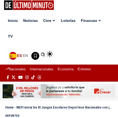
Inicio
Noticias
Cine
Loterías
Finanzas
TV
ES
|
EN
Nacionales
Internacionales
Economía
Entretenimiento
Deport
Home
-
INEFI inicia los XI Juegos Escolares Deportivos Nacionales con judo, fútbol, balonmano y voleibol
DEPORTES