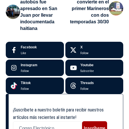
autobús fue
convierte en el
apresado en San
primer Marineros
Juan por llevar
con dos
indocumentada
temporadas 30/30
haitiana
Facebook
X
Like
Follow
Instagram
Youtube
Follow
Subscribe
Tiktok
Threads
Follow
Follow
¡Suscríbete a nuestro boletín para recibir nuestros
artículos más recientes al instante!
Inscríbeme