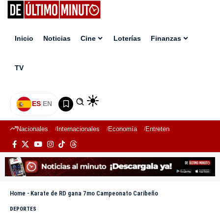
Inicio
Noticias
Cine
Loterías
Finanzas
TV
ES
|
EN
Nacionales
Internacionales
Economía
Entretenimiento
Deport
Home
-
Karate de RD gana 7mo Campeonato Caribeño
DEPORTES