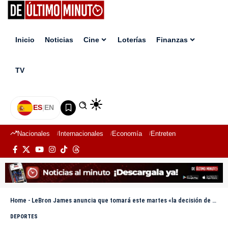
Inicio
Noticias
Cine
Loterías
Finanzas
TV
ES
|
EN
Nacionales
Internacionales
Economía
Entretenimiento
Deport
Home
-
LeBron James anuncia que tomará este martes «la decisión de todas las decisiones»
DEPORTES