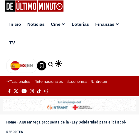
Inicio
Noticias
Cine
Loterías
Finanzas
TV
ES
|
EN
Nacionales
Internacionales
Economía
Entretenimiento
Deport
Home
-
AIBI entrega propuesta de la «Ley Solidaridad para el béisbol»
DEPORTES