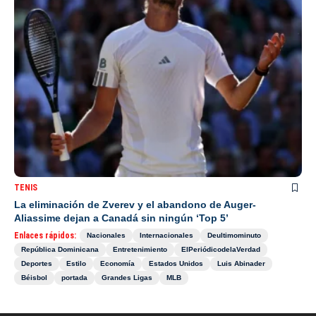
TENIS
La eliminación de Zverev y el abandono de Auger-
Aliassime dejan a Canadá sin ningún ‘Top 5’
Enlaces rápidos:
Nacionales
Internacionales
Deultimominuto
República Dominicana
Entretenimiento
ElPeriódicodelaVerdad
Deportes
Estilo
Economía
Estados Unidos
Luis Abinader
Béisbol
portada
Grandes Ligas
MLB