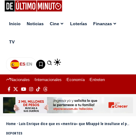
Inicio
Noticias
Cine
Loterías
Finanzas
TV
ES
|
EN
Nacionales
Internacionales
Economía
Entretenimiento
Deport
Home
-
Luis Enrique dice que es «mentira» que Mbappé le insultase el pasado domingo
DEPORTES