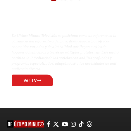
De Último Minuto TV
De Último Minuto Televisión se posiciona como un referente en la
comunicación informativa del país, destacándose por ofrecer
contenidos variados y de alta calidad que llegan a miles de
hogares dominicanos a través de múltiples plataformas. Este medio
combina la inmediatez de las noticias con análisis profundos y
programas especializados, adaptándose a las necesidades de una
audiencia diversa.
Ver TV