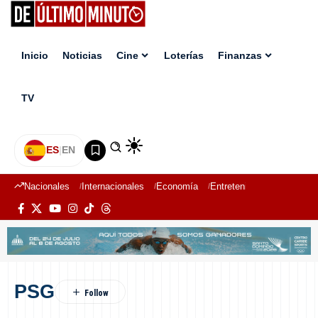
Inicio
Noticias
Cine
Loterías
Finanzas
TV
ES
|
EN
Nacionales
Internacionales
Economía
Entretenimiento
Deport
PSG