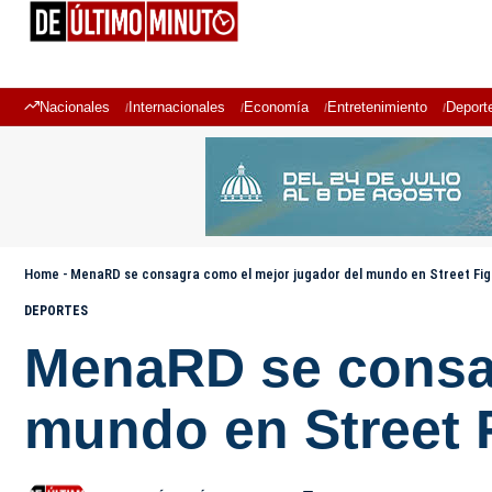
Nacionales
Internacionales
Economía
Entretenimiento
Deport
Home
-
MenaRD se consagra como el mejor jugador del mundo en Street Figh
DEPORTES
MenaRD se consag
mundo en Street F