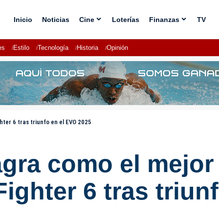
Inicio
Noticias
Cine
Loterías
Finanzas
TV
es
Estilo
Tecnología
Historia
Opinión
ter 6 tras triunfo en el EVO 2025
ra como el mejor 
ighter 6 tras triun