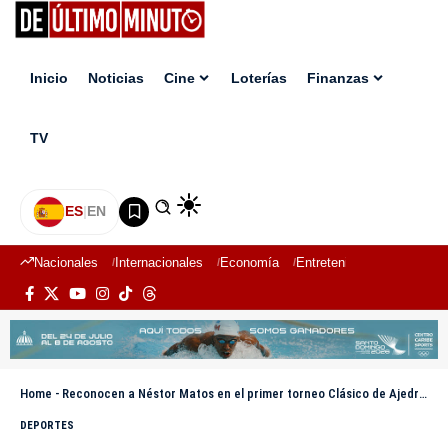
Inicio
Noticias
Cine
Loterías
Finanzas
TV
ES
|
EN
Nacionales
Internacionales
Economía
Entretenimiento
Deport
Home
-
Reconocen a Néstor Matos en el primer torneo Clásico de Ajedrez Infantil y Juvenil 2025
DEPORTES