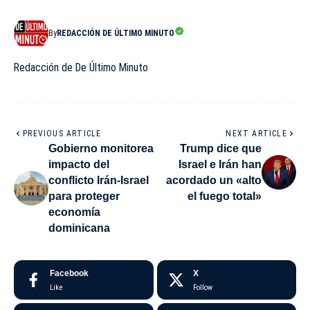
By
REDACCIÓN DE ÚLTIMO MINUTO
Redacción de De Último Minuto
PREVIOUS ARTICLE
NEXT ARTICLE
Gobierno monitorea
Trump dice que
impacto del
Israel e Irán han
conflicto Irán-Israel
acordado un «alto
para proteger
el fuego total»
economía
dominicana
Facebook
X
Like
Follow