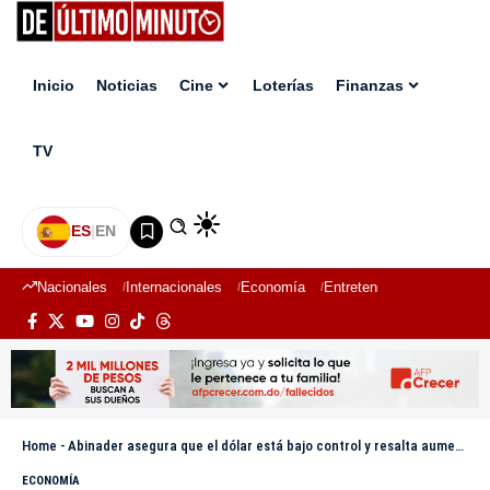
Inicio
Noticias
Cine
Loterías
Finanzas
TV
ES
|
EN
Nacionales
Internacionales
Economía
Entretenimiento
Deport
Home
-
Abinader asegura que el dólar está bajo control y resalta aumento en remesas y exportaciones
ECONOMÍA