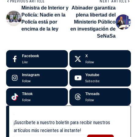
PREVIOUS ARTICLE
NEXT ARTICLE
Ministra de Interior y
Abinader garantiza
Policía: Nadie en la
plena libertad del
Policía está por
Ministerio Público
encima de la ley
en investigación de
SeNaSa
Facebook
X
Like
Follow
Instagram
Youtube
Follow
Subscribe
Tiktok
Threads
Follow
Follow
¡Suscríbete a nuestro boletín para recibir nuestros
artículos más recientes al instante!