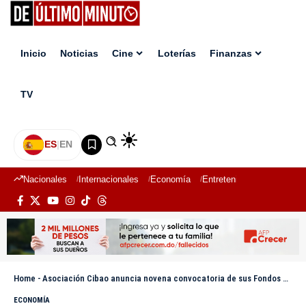
Inicio
Noticias
Cine
Loterías
Finanzas
TV
ES
|
EN
Nacionales
Internacionales
Economía
Entretenimiento
Deport
Home
-
Asociación Cibao anuncia novena convocatoria de sus Fondos Concursables con una dotación de RD$20 millones
ECONOMÍA