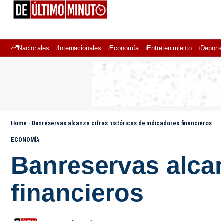
Nacionales
Internacionales
Economía
Entretenimiento
Deport
Home
-
Banreservas alcanza cifras históricas de indicadores financieros
ECONOMÍA
Banreservas alcan
financieros