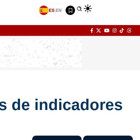
ES
|
EN
as de indicadores