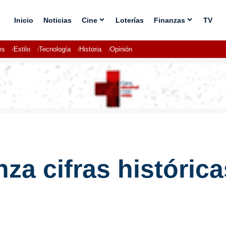
Inicio
Noticias
Cine
Loterías
Finanzas
TV
es
Estilo
Tecnología
Historia
Opinión
za cifras históric