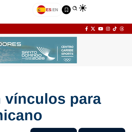
ES
|
EN
 vínculos para
nicano