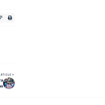
ARTICLE
ra
as