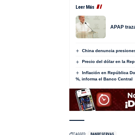
Leer Más
APAP traza
China denuncia presiones
Precio del dólar en la Re
Inflación en República Do
%, informa el Banco Central
TAGGED:
BANRESERVAS