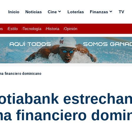
Inicio
Noticias
Cine
Loterías
Finanzas
TV
es
Estilo
Tecnología
Historia
Opinión
ema financiero dominicano
otiabank estrechan
ma financiero domi