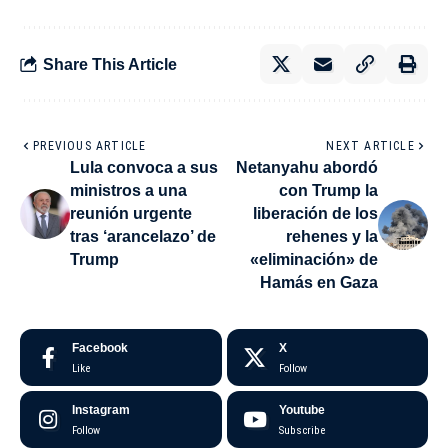
Share This Article
PREVIOUS ARTICLE
NEXT ARTICLE
Lula convoca a sus
Netanyahu abordó
ministros a una
con Trump la
reunión urgente
liberación de los
tras ‘arancelazo’ de
rehenes y la
Trump
«eliminación» de
Hamás en Gaza
Facebook
X
Like
Follow
Instagram
Youtube
Follow
Subscribe