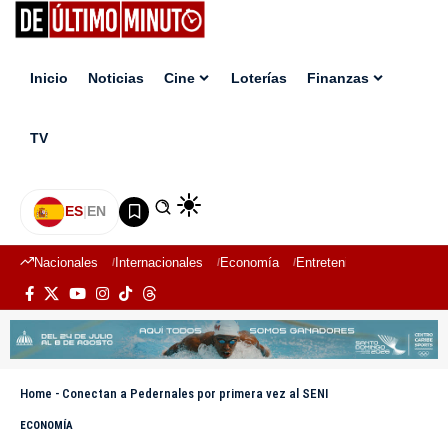
Inicio
Noticias
Cine
Loterías
Finanzas
TV
ES
|
EN
Nacionales
Internacionales
Economía
Entretenimiento
Deport
Home
-
Conectan a Pedernales por primera vez al SENI
ECONOMÍA