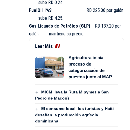
sube RD 0.24.
FuelOil 1%S
RD 225.06 por galón
sube RD 4.25.
Gas Licuado de Petróleo (GLP)
RD 137.20 por
galón mantiene su precio.
Leer Más
Agricultura inicia
proceso de
categorización de
puestos junto al MAP
MICM lleva la Ruta Mipymes a San
Pedro de Macorís
El consumo local, los turistas y Haití
desafían la producción agrícola
dominicana