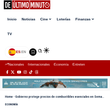
Inicio
Noticias
Cine
Loterías
Finanzas
TV
ES
|
EN
Nacionales
Internacionales
Economía
Entretenimiento
Deport
Home
-
Gobierno protege precios de combustibles esenciales en Semana Santa
ECONOMÍA