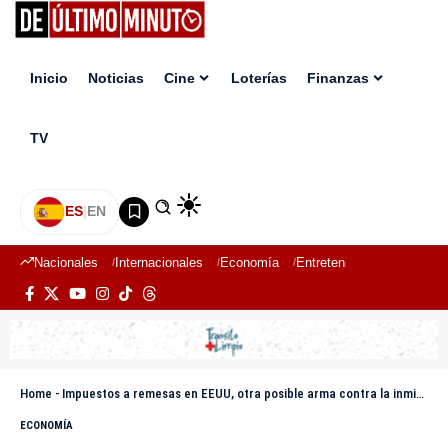
Inicio
Noticias
Cine
Loterías
Finanzas
TV
ES
|
EN
Nacionales
Internacionales
Economía
Entretenimiento
Deport
Home
-
Impuestos a remesas en EEUU, otra posible arma contra la inmigración y Latinoamérica
ECONOMÍA