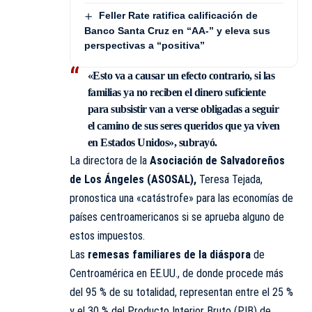
Feller Rate ratifica calificación de
Banco Santa Cruz en “AA-” y eleva sus
perspectivas a “positiva”
«Esto va a causar un efecto contrario, si las
familias ya no reciben el dinero suficiente
para subsistir van a verse obligadas a seguir
el camino de sus seres queridos que ya viven
en Estados Unidos», subrayó.
La directora de la
Asociación de Salvadoreños
de Los Ángeles (ASOSAL)
,
Teresa Tejada,
pronostica una «catástrofe» para las economías de
países centroamericanos si se aprueba alguno de
estos impuestos.
Las
remesas familiares de la diáspora
de
Centroamérica en EE.UU., de donde procede más
del 95 % de su totalidad, representan entre el 25 %
y el 30 % del Producto Interior Bruto (PIB) de