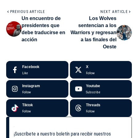
PREVIOUS ARTICLE
NEXT ARTICLE
Un encuentro de
Los Wolves
presidentes que
sentencian a los
debe traducirse en
Warriors y regresan
acción
a las finales del
Oeste
Facebook
X
Like
Follow
Instagram
Youtube
Follow
Subscribe
Tiktok
Threads
Follow
Follow
¡Suscríbete a nuestro boletín para recibir nuestros