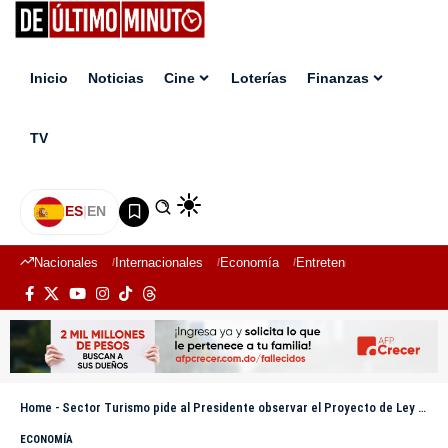
Inicio
Noticias
Cine
Loterías
Finanzas
TV
ES
|
EN
Nacionales
Internacionales
Economía
Entretenimiento
Deport
Home
-
Sector Turismo pide al Presidente observar el Proyecto de Ley de Residuos aprobada en el Congreso
ECONOMÍA