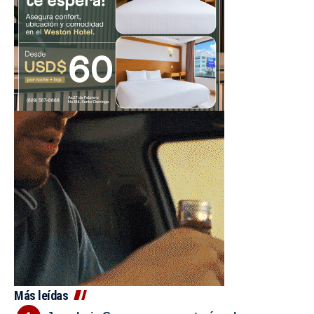
Más leídas